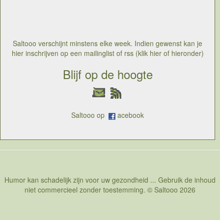
Ondertussen tikt de klok en stoten we nog steeds meer
uit in plaats van minder. Doha ligt in Qatar een land dat
zijn rijkdom heeft gehaald uit olie, zou nu het conflict
tussen al die landen moeten omzetten in een
consensus, een zaak die bij voorbaat geen schijn van
Saltooo verschijnt minstens elke week. Indien gewenst kan je
kans maakt en zo gaan we weer verder naar de
hier inschrijven op een mailinglist of rss (klik hier of hieronder)
volgende conferentie waar men misschien eindelijk iets
bindend kan afspreken maar tegen dan zou er al actie
Blijf op de hoogte
moeten genomen zijn
Saltooo op
acebook
Humor kan schadelijk zijn voor uw gezondheid ... Gebruik de inhoud
niet commercieel zonder toestemming. © Saltooo 2026