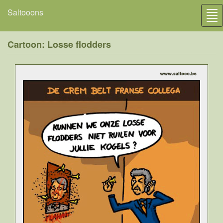
Saltooons
Tog
nav
Cartoon: Losse flodders