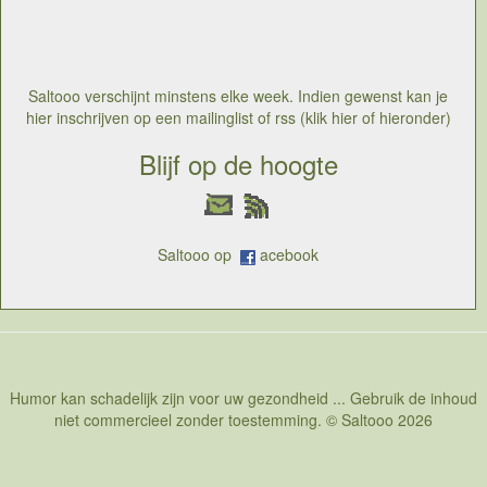
op een vlak stuk wei, de geit zoekt zijn gras om grazen.
Geiten in het wild vinden zelf hun weg wel maar de geit
wordt ook vaak gehoed door een herder, die dan zijn
kudde naar een lekkere hap gras moet leiden.
Saltooo verschijnt minstens elke week. Indien gewenst kan je
hier inschrijven op een mailinglist of rss (klik hier of hieronder)
Blijf op de hoogte
Saltooo op
acebook
Humor kan schadelijk zijn voor uw gezondheid ... Gebruik de inhoud
niet commercieel zonder toestemming. © Saltooo 2026