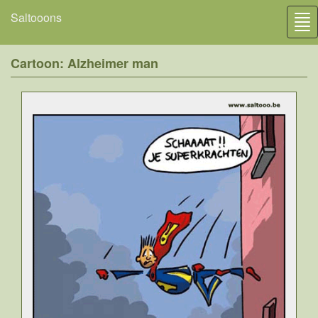
Saltooons
Tog
nav
Cartoon: Alzheimer man