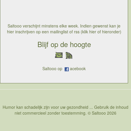
individuen rondhangen die je gerust harteloos en
gehaood kan noemen. Toch gaat zelfs de meest
gehaaide mens ook wel eens op vakantie en vraag is
dan maar of die het slechte kan loslaten in zijn verlof. Er
is immers vaak beroepsmisvorming en wat doet een
Saltooo verschijnt minstens elke week. Indien gewenst kan je
gehaaide advocaat dan aan zee...
hier inschrijven op een mailinglist of rss (klik hier of hieronder)
Blijf op de hoogte
Saltooo op
acebook
Humor kan schadelijk zijn voor uw gezondheid ... Gebruik de inhoud
niet commercieel zonder toestemming. © Saltooo 2026