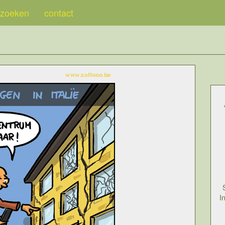
zoeken
contact
I