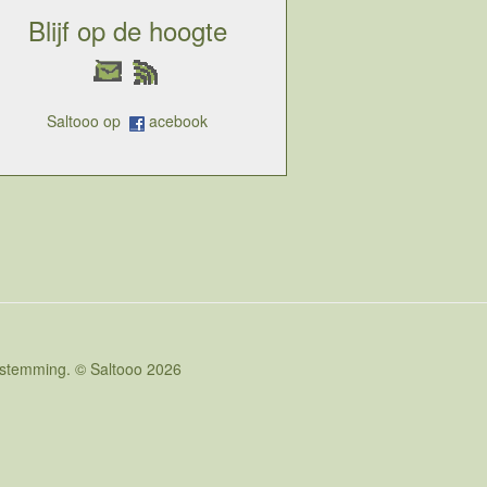
Blijf op de hoogte
Saltooo op
acebook
oestemming. © Saltooo 2026