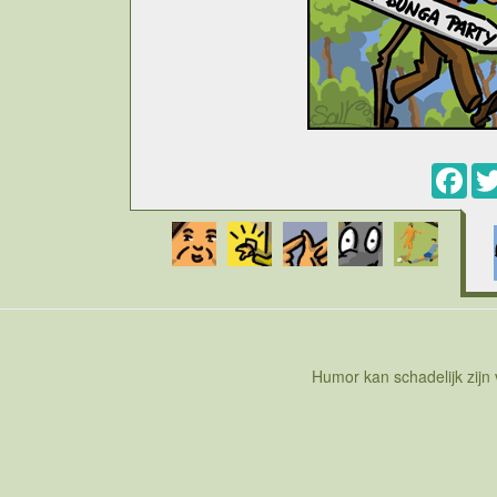
Fac
Cartoon over de aardbevingen die Italie teist
ontslagen premier Silvio Berlusconi deed die 
slachtoffers. De dakloze mensen konden het be
niet de eerste en zeker ook niet de laatste con
het bleef niet alleen bij uitspraken, de premier 
het vrouwelijk schoon beledigde hij enerzij
merckel. Anderzijds was hij ook vaak vol lof ove
kennen. De term bunga bunga zal dan ook met Be
waar vrienden van Berlusoni, politici en mensen
meisjes. Officieel beweert men dat er geen sex
Humor kan schadelijk zijn
daarin te geloven. Midden in het epicentrum va
gestorven van e