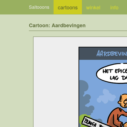
cartoons
winkel
info
Saltooons
Cartoon: Aardbevingen