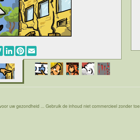
ebook
Twitter
LinkedIn
Pinterest
Email
eren. Reeds tijdens de regeerperiode van de ondertussen
ongelukkige uitspraken aan het adres van de toenmalige
schouwen als een tijdje vakantie op de camping. Het was
troversiele of provocerende uitspraak van de premier. Maar
stond ook bekend als notoir rokkenjager. Als liefhebber van
ds sommige vrouwen, zoals onder andere bondskanselier
r de jonge schoonheden die hij dan wel wat grondiger leerde
rlusconi geassocieerd blijven. Bunga bunga zijn feestjes
 uit de industrie samenkwamen in het gezelschap van jonge
 aan te pas kwam maar dat is natuurlijk redelijk naief om
 voor uw gezondheid ... Gebruik de inhoud niet commercieel zonder t
n de corruptie in de Italiaanse politiek is men nog niet
en leugen meer of minder.